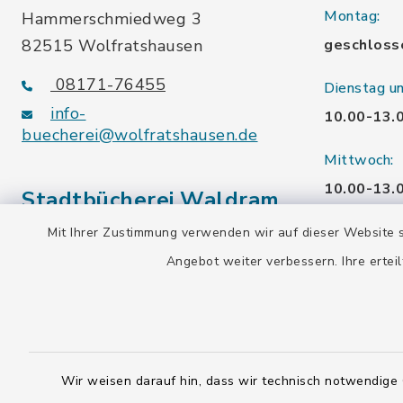
Montag:
Hammerschmiedweg 3
82515 Wolfratshausen
geschloss
08171-76455
Dienstag u
info-
10.00-13.
buecherei@wolfratshausen.de
Mittwoch:
10.00-13.
Stadtbücherei Waldram
15.00-19.
Mit Ihrer Zustimmung verwenden wir auf dieser Website s
Kardinal-Wendel-Str. 96
Angebot weiter verbessern. Ihre erteil
Freitag:
82515 Wolfratshausen
10.00-18.
08171-216677
info-
Samstag:
buecherei@wolfratshausen.de
10.00-12.
Wir weisen darauf hin, dass wir technisch notwendige 