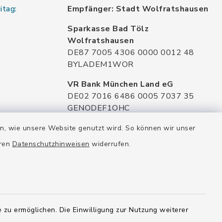
itag:
Empfänger: Stadt Wolfratshausen
Sparkasse Bad Tölz
Wolfratshausen
DE87 7005 4306 0000 0012 48
BYLADEM1WOR
VR Bank München Land eG
DE02 7016 6486 0005 7037 35
GENODEF1OHC
Raiffeisenbank Isar Loisachtal eG
en, wie unsere Website genutzt wird. So können wir unser
DE92 7016 9543 0001 0005 00
eren
Datenschutzhinweisen
widerrufen.
GENODEF1HHS
HypoVereinsbank
DE20 7002 0270 3630 1010 09
HYVEDEMMXXX
 zu ermöglichen. Die Einwilligung zur Nutzung weiterer