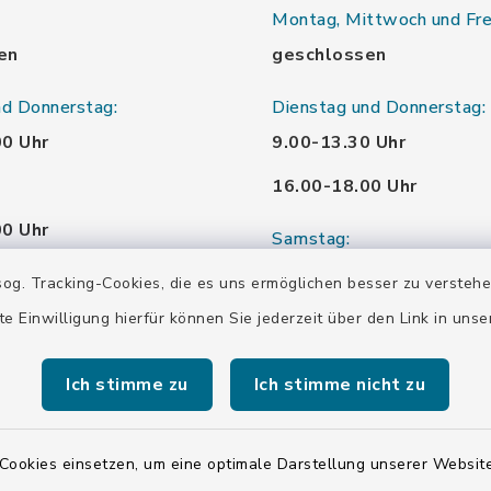
Montag, Mittwoch und Fre
en
geschlossen
nd Donnerstag:
Dienstag und Donnerstag:
00 Uhr
9.00-13.30 Uhr
16.00-18.00 Uhr
00 Uhr
Samstag:
00 Uhr
10.00-12.00 Uhr
og. Tracking-Cookies, die es uns ermöglichen besser zu versteh
te Einwilligung hierfür können Sie jederzeit über den Link in uns
00 Uhr
Ich stimme zu
Ich stimme nicht zu
00 Uhr
Cookies einsetzen, um eine optimale Darstellung unserer Website