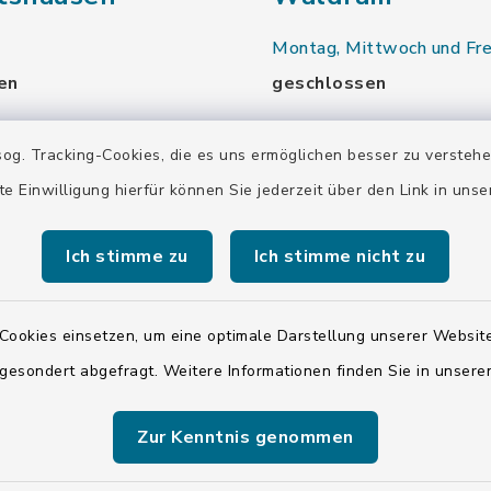
Montag, Mittwoch und Fre
en
geschlossen
nd Donnerstag:
Dienstag und Donnerstag:
og. Tracking-Cookies, die es uns ermöglichen besser zu versteh
00 Uhr
9.00-13.30 Uhr
te Einwilligung hierfür können Sie jederzeit über den Link in uns
16.00-18.00 Uhr
Ich stimme zu
Ich stimme nicht zu
00 Uhr
Samstag:
00 Uhr
10.00-12.00 Uhr
Cookies einsetzen, um eine optimale Darstellung unserer Website
 gesondert abgefragt. Weitere Informationen finden Sie in unser
00 Uhr
Zur Kenntnis genommen
00 Uhr