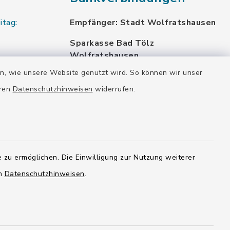
itag:
Empfänger: Stadt Wolfratshausen
Sparkasse Bad Tölz
Wolfratshausen
DE87 7005 4306 0000 0012 48
en, wie unsere Website genutzt wird. So können wir unser
BYLADEM1WOR
eren
Datenschutzhinweisen
widerrufen.
VR Bank München Land eG
DE02 7016 6486 0005 7037 35
GENODEF1OHC
Raiffeisenbank Isar Loisachtal eG
DE92 7016 9543 0001 0005 00
 zu ermöglichen. Die Einwilligung zur Nutzung weiterer
GENODEF1HHS
en
Datenschutzhinweisen
.
HypoVereinsbank
DE20 7002 0270 3630 1010 09
HYVEDEMMXXX