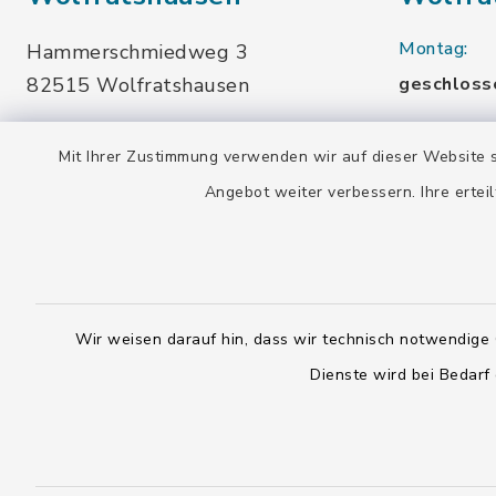
Montag:
Hammerschmiedweg 3
82515 Wolfratshausen
geschloss
08171-76455
Dienstag u
Mit Ihrer Zustimmung verwenden wir auf dieser Website s
info-
10.00-13.
buecherei@wolfratshausen.de
Angebot weiter verbessern. Ihre erteil
Mittwoch:
10.00-13.
Stadtbücherei Waldram
15.00-19.
Kardinal-Wendel-Str. 96
Wir weisen darauf hin, dass wir technisch notwendige 
Freitag:
82515 Wolfratshausen
Dienste wird bei Bedarf
10.00-18.
08171-216677
info-
Samstag:
buecherei@wolfratshausen.de
10.00-12.