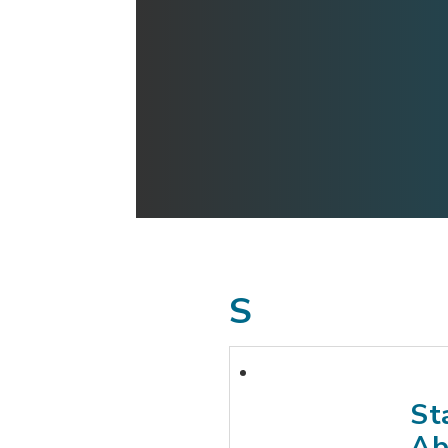
S
St
Ab