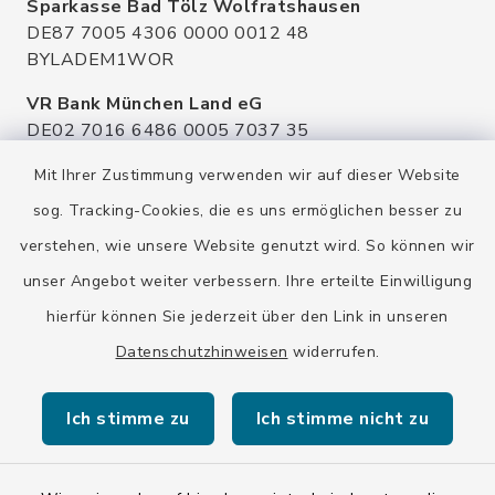
Sparkasse Bad Tölz Wolfratshausen
DE87 7005 4306 0000 0012 48
BYLADEM1WOR
VR Bank München Land eG
DE02 7016 6486 0005 7037 35
GENODEF1OHC
Mit Ihrer Zustimmung verwenden wir auf dieser Website
Raiffeisenbank Isar Loisachtal eG
sog. Tracking-Cookies, die es uns ermöglichen besser zu
DE92 7016 9543 0001 0005 00
verstehen, wie unsere Website genutzt wird. So können wir
GENODEF1HHS
unser Angebot weiter verbessern. Ihre erteilte Einwilligung
HypoVereinsbank
hierfür können Sie jederzeit über den Link in unseren
DE20 7002 0270 3630 1010 09
HYVEDEMMXXX
Datenschutzhinweisen
widerrufen.
Ich stimme zu
Ich stimme nicht zu