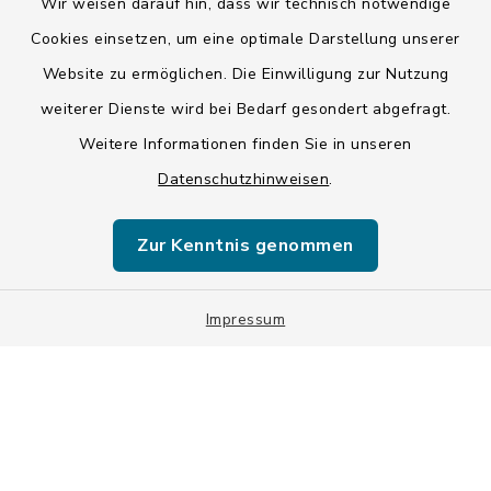
Wir weisen darauf hin, dass wir technisch notwendige
Kontakt
Cookies einsetzen, um eine optimale Darstellung unserer
Website zu ermöglichen. Die Einwilligung zur Nutzung
Barrierefreiheit
weiterer Dienste wird bei Bedarf gesondert abgefragt.
Weitere Informationen finden Sie in unseren
Datenschutz
Datenschutzhinweisen
.
Impressum
Zur Kenntnis genommen
ISIS 12
Sitemap
Impressum
Cookie-Einstellungen