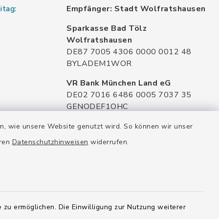
itag:
Empfänger: Stadt Wolfratshausen
Sparkasse Bad Tölz
Wolfratshausen
DE87 7005 4306 0000 0012 48
BYLADEM1WOR
VR Bank München Land eG
DE02 7016 6486 0005 7037 35
GENODEF1OHC
Raiffeisenbank Isar Loisachtal eG
en, wie unsere Website genutzt wird. So können wir unser
DE92 7016 9543 0001 0005 00
eren
Datenschutzhinweisen
widerrufen.
GENODEF1HHS
HypoVereinsbank
DE20 7002 0270 3630 1010 09
HYVEDEMMXXX
 zu ermöglichen. Die Einwilligung zur Nutzung weiterer