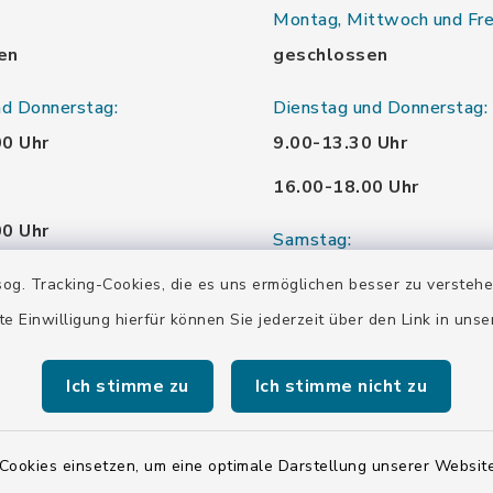
Montag, Mittwoch und Fre
en
geschlossen
nd Donnerstag:
Dienstag und Donnerstag:
00 Uhr
9.00-13.30 Uhr
16.00-18.00 Uhr
00 Uhr
Samstag:
00 Uhr
10.00-12.00 Uhr
og. Tracking-Cookies, die es uns ermöglichen besser zu versteh
te Einwilligung hierfür können Sie jederzeit über den Link in uns
00 Uhr
Ich stimme zu
Ich stimme nicht zu
00 Uhr
Cookies einsetzen, um eine optimale Darstellung unserer Website