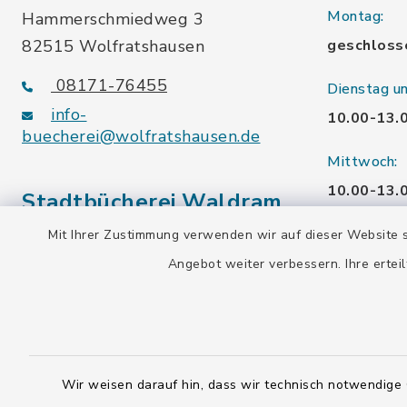
Montag:
Hammerschmiedweg 3
82515 Wolfratshausen
geschloss
08171-76455
Dienstag u
info-
10.00-13.
buecherei@wolfratshausen.de
Mittwoch:
10.00-13.
Stadtbücherei Waldram
15.00-19.
Mit Ihrer Zustimmung verwenden wir auf dieser Website s
Kardinal-Wendel-Str. 96
Angebot weiter verbessern. Ihre erteil
Freitag:
82515 Wolfratshausen
10.00-18.
08171-216677
info-
Samstag:
buecherei@wolfratshausen.de
10.00-12.
Wir weisen darauf hin, dass wir technisch notwendige 