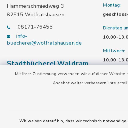
Montag:
Hammerschmiedweg 3
82515 Wolfratshausen
geschloss
08171-76455
Dienstag u
info-
10.00-13.
buecherei@wolfratshausen.de
Mittwoch:
10.00-13.
Stadtbücherei Waldram
15.00-19.
Mit Ihrer Zustimmung verwenden wir auf dieser Website s
Kardinal-Wendel-Str. 96
Angebot weiter verbessern. Ihre erteil
Freitag:
82515 Wolfratshausen
10.00-18.
08171-216677
info-
Samstag:
buecherei@wolfratshausen.de
10.00-12.
Wir weisen darauf hin, dass wir technisch notwendige 