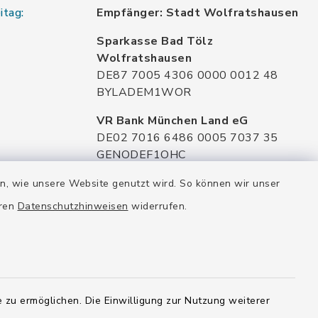
itag:
Empfänger: Stadt Wolfratshausen
Sparkasse Bad Tölz
Wolfratshausen
DE87 7005 4306 0000 0012 48
BYLADEM1WOR
VR Bank München Land eG
DE02 7016 6486 0005 7037 35
GENODEF1OHC
Raiffeisenbank Isar Loisachtal eG
en, wie unsere Website genutzt wird. So können wir unser
DE92 7016 9543 0001 0005 00
eren
Datenschutzhinweisen
widerrufen.
GENODEF1HHS
HypoVereinsbank
DE20 7002 0270 3630 1010 09
HYVEDEMMXXX
 zu ermöglichen. Die Einwilligung zur Nutzung weiterer