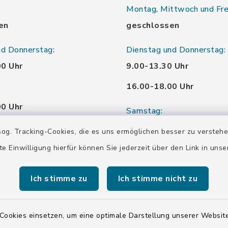
Montag, Mittwoch und Fre
en
geschlossen
nd Donnerstag:
Dienstag und Donnerstag:
00 Uhr
9.00-13.30 Uhr
16.00-18.00 Uhr
00 Uhr
Samstag:
00 Uhr
10.00-12.00 Uhr
og. Tracking-Cookies, die es uns ermöglichen besser zu versteh
te Einwilligung hierfür können Sie jederzeit über den Link in uns
00 Uhr
Ich stimme zu
Ich stimme nicht zu
00 Uhr
Cookies einsetzen, um eine optimale Darstellung unserer Website