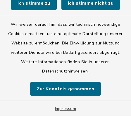
Ich stimme zu
Ich stimme nicht zu
Wir weisen darauf hin, dass wir technisch notwendige
Kontakt
Cookies einsetzen, um eine optimale Darstellung unserer
Website zu ermöglichen. Die Einwilligung zur Nutzung
Barrierefreiheit
weiterer Dienste wird bei Bedarf gesondert abgefragt.
Weitere Informationen finden Sie in unseren
Datenschutz
Datenschutzhinweisen
.
Impressum
Zur Kenntnis genommen
ISIS 12
Sitemap
Impressum
Cookie-Einstellungen