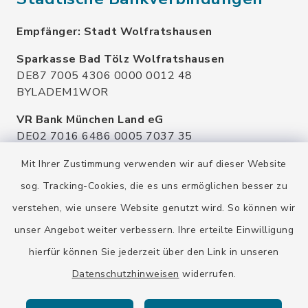
Empfänger: Stadt Wolfratshausen
Sparkasse Bad Tölz Wolfratshausen
DE87 7005 4306 0000 0012 48
BYLADEM1WOR
VR Bank München Land eG
DE02 7016 6486 0005 7037 35
GENODEF1OHC
Mit Ihrer Zustimmung verwenden wir auf dieser Website
Raiffeisenbank Isar Loisachtal eG
sog. Tracking-Cookies, die es uns ermöglichen besser zu
DE92 7016 9543 0001 0005 00
verstehen, wie unsere Website genutzt wird. So können wir
GENODEF1HHS
unser Angebot weiter verbessern. Ihre erteilte Einwilligung
HypoVereinsbank
hierfür können Sie jederzeit über den Link in unseren
DE20 7002 0270 3630 1010 09
HYVEDEMMXXX
Datenschutzhinweisen
widerrufen.