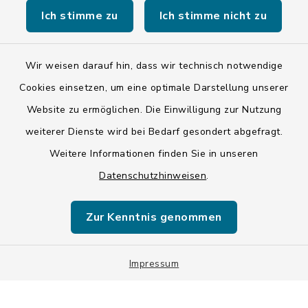
Ich stimme zu
Ich stimme nicht zu
Wir weisen darauf hin, dass wir technisch notwendige
Kontakt
Cookies einsetzen, um eine optimale Darstellung unserer
Website zu ermöglichen. Die Einwilligung zur Nutzung
Barrierefreiheit
weiterer Dienste wird bei Bedarf gesondert abgefragt.
Weitere Informationen finden Sie in unseren
Datenschutz
Datenschutzhinweisen
.
Impressum
Zur Kenntnis genommen
ISIS 12
Sitemap
Impressum
Cookie-Einstellungen