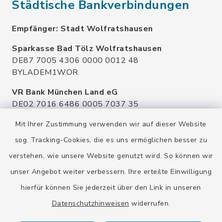
Städtische Bankverbindungen
Empfänger: Stadt Wolfratshausen
Sparkasse Bad Tölz Wolfratshausen
DE87 7005 4306 0000 0012 48
BYLADEM1WOR
VR Bank München Land eG
DE02 7016 6486 0005 7037 35
GENODEF1OHC
Mit Ihrer Zustimmung verwenden wir auf dieser Website
Raiffeisenbank Isar Loisachtal eG
sog. Tracking-Cookies, die es uns ermöglichen besser zu
DE92 7016 9543 0001 0005 00
verstehen, wie unsere Website genutzt wird. So können wir
GENODEF1HHS
unser Angebot weiter verbessern. Ihre erteilte Einwilligung
HypoVereinsbank
hierfür können Sie jederzeit über den Link in unseren
DE20 7002 0270 3630 1010 09
HYVEDEMMXXX
Datenschutzhinweisen
widerrufen.