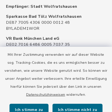
Empfänger: Stadt Wolfratshausen
Sparkasse Bad Tölz Wolfratshausen
DE87 7005 4306 0000 0012 48
BYLADEM1WOR
VR Bank München Land eG
DE02 7016 6486 0005 7037 35
GENODEF1OHC
Mit Ihrer Zustimmung verwenden wir auf dieser Website
Raiffeisenbank Isar Loisachtal eG
sog. Tracking-Cookies, die es uns ermöglichen besser zu
DE92 7016 9543 0001 0005 00
verstehen, wie unsere Website genutzt wird. So können wir
GENODEF1HHS
unser Angebot weiter verbessern. Ihre erteilte Einwilligung
HypoVereinsbank
hierfür können Sie jederzeit über den Link in unseren
DE20 7002 0270 3630 1010 09
HYVEDEMMXXX
Datenschutzhinweisen
widerrufen.
Ich stimme zu
Ich stimme nicht zu