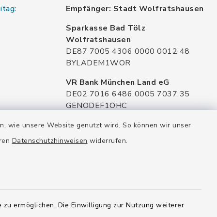
itag:
Empfänger: Stadt Wolfratshausen
Sparkasse Bad Tölz
Wolfratshausen
DE87 7005 4306 0000 0012 48
BYLADEM1WOR
VR Bank München Land eG
DE02 7016 6486 0005 7037 35
GENODEF1OHC
Raiffeisenbank Isar Loisachtal eG
en, wie unsere Website genutzt wird. So können wir unser
DE92 7016 9543 0001 0005 00
eren
Datenschutzhinweisen
widerrufen.
GENODEF1HHS
HypoVereinsbank
DE20 7002 0270 3630 1010 09
HYVEDEMMXXX
 zu ermöglichen. Die Einwilligung zur Nutzung weiterer