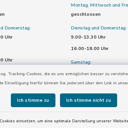
Montag, Mittwoch und Fre
en
geschlossen
nd Donnerstag:
Dienstag und Donnerstag:
00 Uhr
9.00-13.30 Uhr
16.00-18.00 Uhr
00 Uhr
Samstag:
00 Uhr
10.00-12.00 Uhr
og. Tracking-Cookies, die es uns ermöglichen besser zu versteh
te Einwilligung hierfür können Sie jederzeit über den Link in uns
00 Uhr
Ich stimme zu
Ich stimme nicht zu
00 Uhr
Cookies einsetzen, um eine optimale Darstellung unserer Website