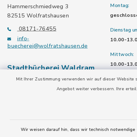
Montag:
Hammerschmiedweg 3
82515 Wolfratshausen
geschloss
08171-76455
Dienstag u
info-
10.00-13.
buecherei@wolfratshausen.de
Mittwoch:
10.00-13.
Stadtbücherei Waldram
15.00-19.
Mit Ihrer Zustimmung verwenden wir auf dieser Website s
Kardinal-Wendel-Str. 96
Angebot weiter verbessern. Ihre erteil
Freitag:
82515 Wolfratshausen
10.00-18.
08171-216677
info-
Samstag:
buecherei@wolfratshausen.de
10.00-12.
Wir weisen darauf hin, dass wir technisch notwendige 