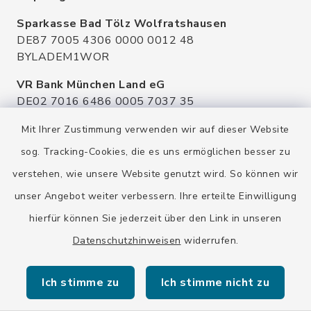
Sparkasse Bad Tölz Wolfratshausen
DE87 7005 4306 0000 0012 48
BYLADEM1WOR
VR Bank München Land eG
DE02 7016 6486 0005 7037 35
GENODEF1OHC
Mit Ihrer Zustimmung verwenden wir auf dieser Website
Raiffeisenbank Isar Loisachtal eG
sog. Tracking-Cookies, die es uns ermöglichen besser zu
DE92 7016 9543 0001 0005 00
verstehen, wie unsere Website genutzt wird. So können wir
GENODEF1HHS
unser Angebot weiter verbessern. Ihre erteilte Einwilligung
HypoVereinsbank
hierfür können Sie jederzeit über den Link in unseren
DE20 7002 0270 3630 1010 09
HYVEDEMMXXX
Datenschutzhinweisen
widerrufen.
Ich stimme zu
Ich stimme nicht zu