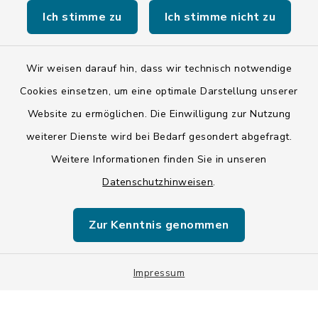
Ich stimme zu
Ich stimme nicht zu
Kontakt
Wir weisen darauf hin, dass wir technisch notwendige
Barrierefreiheit
Cookies einsetzen, um eine optimale Darstellung unserer
Website zu ermöglichen. Die Einwilligung zur Nutzung
Datenschutz
weiterer Dienste wird bei Bedarf gesondert abgefragt.
Impressum
Weitere Informationen finden Sie in unseren
Datenschutzhinweisen
.
ISIS 12
Zur Kenntnis genommen
Sitemap
Cookie-Einstellungen
Impressum