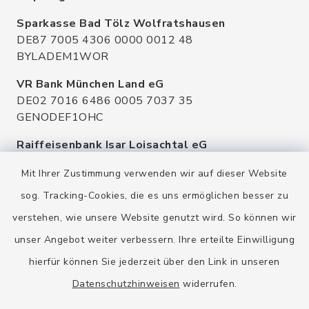
Sparkasse Bad Tölz Wolfratshausen
DE87 7005 4306 0000 0012 48
BYLADEM1WOR
VR Bank München Land eG
DE02 7016 6486 0005 7037 35
GENODEF1OHC
Raiffeisenbank Isar Loisachtal eG
DE92 7016 9543 0001 0005 00
Mit Ihrer Zustimmung verwenden wir auf dieser Website
GENODEF1HHS
sog. Tracking-Cookies, die es uns ermöglichen besser zu
HypoVereinsbank
verstehen, wie unsere Website genutzt wird. So können wir
DE20 7002 0270 3630 1010 09
HYVEDEMMXXX
unser Angebot weiter verbessern. Ihre erteilte Einwilligung
hierfür können Sie jederzeit über den Link in unseren
Datenschutzhinweisen
widerrufen.