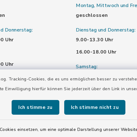
Montag, Mittwoch und Fre
en
geschlossen
nd Donnerstag:
Dienstag und Donnerstag:
00 Uhr
9.00-13.30 Uhr
16.00-18.00 Uhr
00 Uhr
Samstag:
00 Uhr
10.00-12.00 Uhr
og. Tracking-Cookies, die es uns ermöglichen besser zu versteh
te Einwilligung hierfür können Sie jederzeit über den Link in uns
00 Uhr
Ich stimme zu
Ich stimme nicht zu
00 Uhr
Cookies einsetzen, um eine optimale Darstellung unserer Website