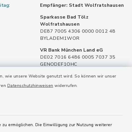
itag:
Empfänger: Stadt Wolfratshausen
Sparkasse Bad Tölz
Wolfratshausen
DE87 7005 4306 0000 0012 48
BYLADEM1WOR
VR Bank München Land eG
DE02 7016 6486 0005 7037 35
GENODEF1OHC
Raiffeisenbank Isar Loisachtal eG
en, wie unsere Website genutzt wird. So können wir unser
DE92 7016 9543 0001 0005 00
eren
Datenschutzhinweisen
widerrufen.
GENODEF1HHS
HypoVereinsbank
DE20 7002 0270 3630 1010 09
HYVEDEMMXXX
 zu ermöglichen. Die Einwilligung zur Nutzung weiterer