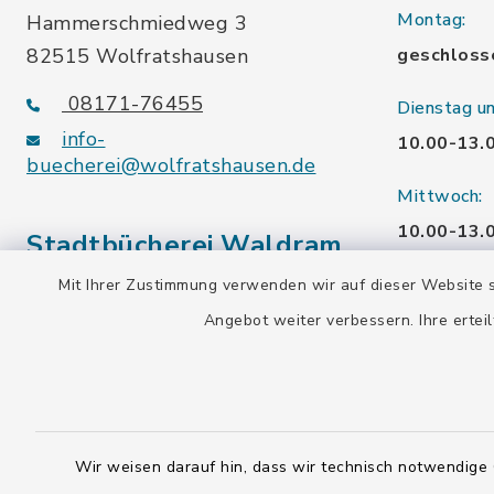
Montag:
Hammerschmiedweg 3
82515 Wolfratshausen
geschloss
08171-76455
Dienstag u
info-
10.00-13.
buecherei@wolfratshausen.de
Mittwoch:
10.00-13.
Stadtbücherei Waldram
15.00-19.
Mit Ihrer Zustimmung verwenden wir auf dieser Website s
Kardinal-Wendel-Str. 96
Angebot weiter verbessern. Ihre erteil
Freitag:
82515 Wolfratshausen
10.00-18.
08171-216677
info-
Samstag:
buecherei@wolfratshausen.de
10.00-12.
Wir weisen darauf hin, dass wir technisch notwendige 