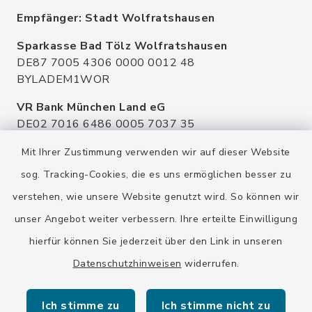
Empfänger: Stadt Wolfratshausen
Sparkasse Bad Tölz Wolfratshausen
DE87 7005 4306 0000 0012 48
BYLADEM1WOR
VR Bank München Land eG
DE02 7016 6486 0005 7037 35
GENODEF1OHC
Mit Ihrer Zustimmung verwenden wir auf dieser Website
Raiffeisenbank Isar Loisachtal eG
sog. Tracking-Cookies, die es uns ermöglichen besser zu
DE92 7016 9543 0001 0005 00
verstehen, wie unsere Website genutzt wird. So können wir
GENODEF1HHS
unser Angebot weiter verbessern. Ihre erteilte Einwilligung
HypoVereinsbank
hierfür können Sie jederzeit über den Link in unseren
DE20 7002 0270 3630 1010 09
HYVEDEMMXXX
Datenschutzhinweisen
widerrufen.
Ich stimme zu
Ich stimme nicht zu