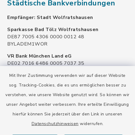
Städtische Bankverbindungen
Empfänger: Stadt Wolfratshausen
Sparkasse Bad Tölz Wolfratshausen
DE87 7005 4306 0000 0012 48
BYLADEM1WOR
VR Bank München Land eG
DE02 7016 6486 0005 7037 35
GENODEF1OHC
Mit Ihrer Zustimmung verwenden wir auf dieser Website
Raiffeisenbank Isar Loisachtal eG
sog. Tracking-Cookies, die es uns ermöglichen besser zu
DE92 7016 9543 0001 0005 00
verstehen, wie unsere Website genutzt wird. So können wir
GENODEF1HHS
unser Angebot weiter verbessern. Ihre erteilte Einwilligung
HypoVereinsbank
hierfür können Sie jederzeit über den Link in unseren
DE20 7002 0270 3630 1010 09
HYVEDEMMXXX
Datenschutzhinweisen
widerrufen.