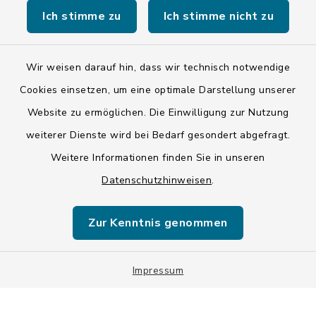
Ich stimme zu
Ich stimme nicht zu
Wir weisen darauf hin, dass wir technisch notwendige
Kontakt
Cookies einsetzen, um eine optimale Darstellung unserer
Website zu ermöglichen. Die Einwilligung zur Nutzung
Barrierefreiheit
weiterer Dienste wird bei Bedarf gesondert abgefragt.
Weitere Informationen finden Sie in unseren
Datenschutz
Datenschutzhinweisen
.
Impressum
Zur Kenntnis genommen
ISIS 12
Sitemap
Impressum
Cookie-Einstellungen