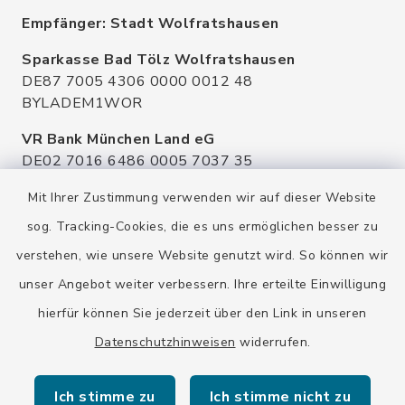
Empfänger: Stadt Wolfratshausen
Sparkasse Bad Tölz Wolfratshausen
DE87 7005 4306 0000 0012 48
BYLADEM1WOR
VR Bank München Land eG
DE02 7016 6486 0005 7037 35
GENODEF1OHC
Mit Ihrer Zustimmung verwenden wir auf dieser Website
Raiffeisenbank Isar Loisachtal eG
sog. Tracking-Cookies, die es uns ermöglichen besser zu
DE92 7016 9543 0001 0005 00
verstehen, wie unsere Website genutzt wird. So können wir
GENODEF1HHS
unser Angebot weiter verbessern. Ihre erteilte Einwilligung
HypoVereinsbank
hierfür können Sie jederzeit über den Link in unseren
DE20 7002 0270 3630 1010 09
HYVEDEMMXXX
Datenschutzhinweisen
widerrufen.
Ich stimme zu
Ich stimme nicht zu