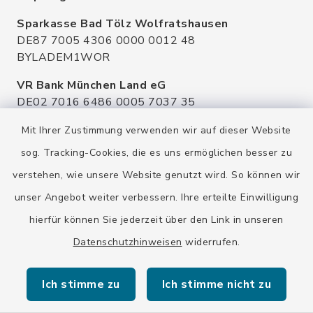
Sparkasse Bad Tölz Wolfratshausen
DE87 7005 4306 0000 0012 48
BYLADEM1WOR
VR Bank München Land eG
DE02 7016 6486 0005 7037 35
GENODEF1OHC
Mit Ihrer Zustimmung verwenden wir auf dieser Website
Raiffeisenbank Isar Loisachtal eG
sog. Tracking-Cookies, die es uns ermöglichen besser zu
DE92 7016 9543 0001 0005 00
verstehen, wie unsere Website genutzt wird. So können wir
GENODEF1HHS
unser Angebot weiter verbessern. Ihre erteilte Einwilligung
HypoVereinsbank
hierfür können Sie jederzeit über den Link in unseren
DE20 7002 0270 3630 1010 09
HYVEDEMMXXX
Datenschutzhinweisen
widerrufen.
Ich stimme zu
Ich stimme nicht zu