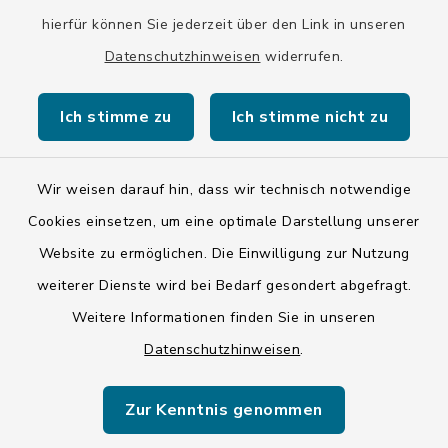
hierfür können Sie jederzeit über den Link in unseren
Datenschutzhinweisen
widerrufen.
Kontakt
Ich stimme zu
Ich stimme nicht zu
Barrierefreiheit
Wir weisen darauf hin, dass wir technisch notwendige
Datenschutz
Cookies einsetzen, um eine optimale Darstellung unserer
Impressum
Website zu ermöglichen. Die Einwilligung zur Nutzung
weiterer Dienste wird bei Bedarf gesondert abgefragt.
ISIS 12
Weitere Informationen finden Sie in unseren
Datenschutzhinweisen
.
Sitemap
Cookie-Einstellungen
Zur Kenntnis genommen