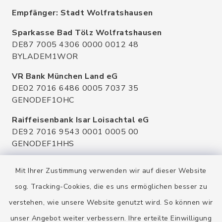
Empfänger: Stadt Wolfratshausen
Sparkasse Bad Tölz Wolfratshausen
DE87 7005 4306 0000 0012 48
BYLADEM1WOR
VR Bank München Land eG
DE02 7016 6486 0005 7037 35
GENODEF1OHC
Raiffeisenbank Isar Loisachtal eG
DE92 7016 9543 0001 0005 00
GENODEF1HHS
HypoVereinsbank
Mit Ihrer Zustimmung verwenden wir auf dieser Website
DE20 7002 0270 3630 1010 09
HYVEDEMMXXX
sog. Tracking-Cookies, die es uns ermöglichen besser zu
verstehen, wie unsere Website genutzt wird. So können wir
unser Angebot weiter verbessern. Ihre erteilte Einwilligung