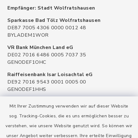
Empfänger: Stadt Wolfratshausen
Sparkasse Bad Tölz Wolfratshausen
DE87 7005 4306 0000 0012 48
BYLADEM1WOR
VR Bank München Land eG
DE02 7016 6486 0005 7037 35
GENODEF1OHC
Raiffeisenbank Isar Loisachtal eG
DE92 7016 9543 0001 0005 00
GENODEF1HHS
HypoVereinsbank
Mit Ihrer Zustimmung verwenden wir auf dieser Website
DE20 7002 0270 3630 1010 09
HYVEDEMMXXX
sog. Tracking-Cookies, die es uns ermöglichen besser zu
verstehen, wie unsere Website genutzt wird. So können wir
unser Angebot weiter verbessern. Ihre erteilte Einwilligung