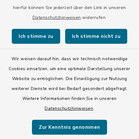
hierfür können Sie jederzeit über den Link in unseren
Datenschutzhinweisen
widerrufen.
Kontakt
Ich stimme zu
Ich stimme nicht zu
Barrierefreiheit
Wir weisen darauf hin, dass wir technisch notwendige
Datenschutz
Cookies einsetzen, um eine optimale Darstellung unserer
Impressum
Website zu ermöglichen. Die Einwilligung zur Nutzung
weiterer Dienste wird bei Bedarf gesondert abgefragt.
ISIS 12
Weitere Informationen finden Sie in unseren
Datenschutzhinweisen
.
Sitemap
Cookie-Einstellungen
Zur Kenntnis genommen