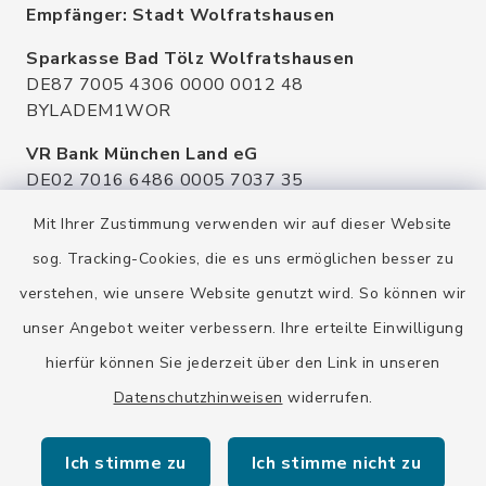
Empfänger: Stadt Wolfratshausen
Sparkasse Bad Tölz Wolfratshausen
DE87 7005 4306 0000 0012 48
BYLADEM1WOR
VR Bank München Land eG
DE02 7016 6486 0005 7037 35
GENODEF1OHC
Mit Ihrer Zustimmung verwenden wir auf dieser Website
Raiffeisenbank Isar Loisachtal eG
sog. Tracking-Cookies, die es uns ermöglichen besser zu
DE92 7016 9543 0001 0005 00
verstehen, wie unsere Website genutzt wird. So können wir
GENODEF1HHS
unser Angebot weiter verbessern. Ihre erteilte Einwilligung
HypoVereinsbank
hierfür können Sie jederzeit über den Link in unseren
DE20 7002 0270 3630 1010 09
HYVEDEMMXXX
Datenschutzhinweisen
widerrufen.
Ich stimme zu
Ich stimme nicht zu