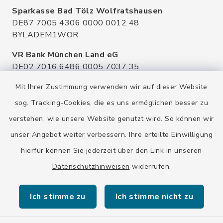
Sparkasse Bad Tölz Wolfratshausen
DE87 7005 4306 0000 0012 48
BYLADEM1WOR
VR Bank München Land eG
DE02 7016 6486 0005 7037 35
GENODEF1OHC
Mit Ihrer Zustimmung verwenden wir auf dieser Website
Raiffeisenbank Isar Loisachtal eG
sog. Tracking-Cookies, die es uns ermöglichen besser zu
DE92 7016 9543 0001 0005 00
verstehen, wie unsere Website genutzt wird. So können wir
GENODEF1HHS
unser Angebot weiter verbessern. Ihre erteilte Einwilligung
HypoVereinsbank
hierfür können Sie jederzeit über den Link in unseren
DE20 7002 0270 3630 1010 09
HYVEDEMMXXX
Datenschutzhinweisen
widerrufen.
Ich stimme zu
Ich stimme nicht zu