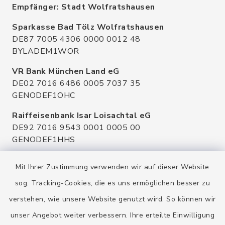
Empfänger: Stadt Wolfratshausen
Sparkasse Bad Tölz Wolfratshausen
DE87 7005 4306 0000 0012 48
BYLADEM1WOR
VR Bank München Land eG
DE02 7016 6486 0005 7037 35
GENODEF1OHC
Raiffeisenbank Isar Loisachtal eG
DE92 7016 9543 0001 0005 00
GENODEF1HHS
HypoVereinsbank
Mit Ihrer Zustimmung verwenden wir auf dieser Website
DE20 7002 0270 3630 1010 09
HYVEDEMMXXX
sog. Tracking-Cookies, die es uns ermöglichen besser zu
verstehen, wie unsere Website genutzt wird. So können wir
unser Angebot weiter verbessern. Ihre erteilte Einwilligung