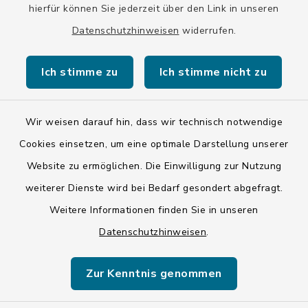
hierfür können Sie jederzeit über den Link in unseren
Datenschutzhinweisen
widerrufen.
Kontakt
Ich stimme zu
Ich stimme nicht zu
Barrierefreiheit
Wir weisen darauf hin, dass wir technisch notwendige
Datenschutz
Cookies einsetzen, um eine optimale Darstellung unserer
Impressum
Website zu ermöglichen. Die Einwilligung zur Nutzung
weiterer Dienste wird bei Bedarf gesondert abgefragt.
ISIS 12
Weitere Informationen finden Sie in unseren
Datenschutzhinweisen
.
Sitemap
Cookie-Einstellungen
Zur Kenntnis genommen