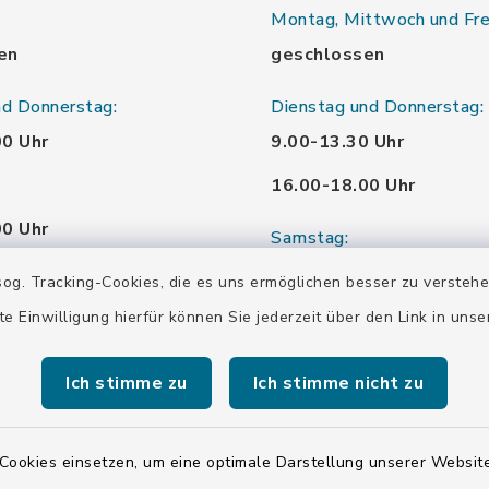
Montag, Mittwoch und Fre
en
geschlossen
nd Donnerstag:
Dienstag und Donnerstag:
00 Uhr
9.00-13.30 Uhr
16.00-18.00 Uhr
00 Uhr
Samstag:
00 Uhr
10.00-12.00 Uhr
og. Tracking-Cookies, die es uns ermöglichen besser zu versteh
te Einwilligung hierfür können Sie jederzeit über den Link in uns
00 Uhr
Ich stimme zu
Ich stimme nicht zu
00 Uhr
Cookies einsetzen, um eine optimale Darstellung unserer Website