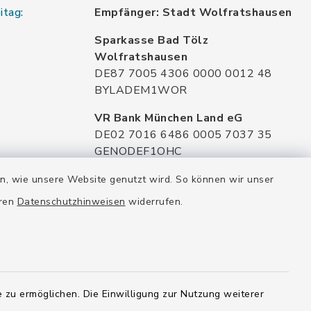
itag:
Empfänger: Stadt Wolfratshausen
Sparkasse Bad Tölz
Wolfratshausen
DE87 7005 4306 0000 0012 48
BYLADEM1WOR
VR Bank München Land eG
DE02 7016 6486 0005 7037 35
GENODEF1OHC
Raiffeisenbank Isar Loisachtal eG
en, wie unsere Website genutzt wird. So können wir unser
DE92 7016 9543 0001 0005 00
eren
Datenschutzhinweisen
widerrufen.
GENODEF1HHS
HypoVereinsbank
DE20 7002 0270 3630 1010 09
HYVEDEMMXXX
 zu ermöglichen. Die Einwilligung zur Nutzung weiterer