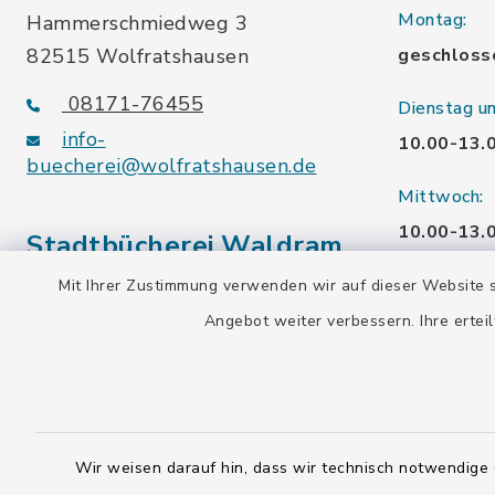
Montag:
Hammerschmiedweg 3
82515 Wolfratshausen
geschloss
08171-76455
Dienstag u
info-
10.00-13.
buecherei@wolfratshausen.de
Mittwoch:
10.00-13.
Stadtbücherei Waldram
15.00-19.
Mit Ihrer Zustimmung verwenden wir auf dieser Website s
Kardinal-Wendel-Str. 96
Angebot weiter verbessern. Ihre erteil
Freitag:
82515 Wolfratshausen
10.00-18.
08171-216677
info-
Samstag:
buecherei@wolfratshausen.de
10.00-12.
Wir weisen darauf hin, dass wir technisch notwendige 