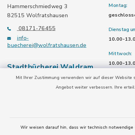
Montag:
Hammerschmiedweg 3
82515 Wolfratshausen
geschloss
08171-76455
Dienstag u
info-
10.00-13.
buecherei@wolfratshausen.de
Mittwoch:
10.00-13.
Stadtbücherei Waldram
15.00-19.
Mit Ihrer Zustimmung verwenden wir auf dieser Website s
Kardinal-Wendel-Str. 96
Angebot weiter verbessern. Ihre erteil
Freitag:
82515 Wolfratshausen
10.00-18.
08171-216677
info-
Samstag:
buecherei@wolfratshausen.de
10.00-12.
Wir weisen darauf hin, dass wir technisch notwendige 