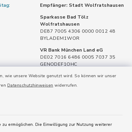
itag:
Empfänger: Stadt Wolfratshausen
Sparkasse Bad Tölz
Wolfratshausen
DE87 7005 4306 0000 0012 48
BYLADEM1WOR
VR Bank München Land eG
DE02 7016 6486 0005 7037 35
GENODEF1OHC
Raiffeisenbank Isar Loisachtal eG
en, wie unsere Website genutzt wird. So können wir unser
DE92 7016 9543 0001 0005 00
eren
Datenschutzhinweisen
widerrufen.
GENODEF1HHS
HypoVereinsbank
DE20 7002 0270 3630 1010 09
HYVEDEMMXXX
 zu ermöglichen. Die Einwilligung zur Nutzung weiterer