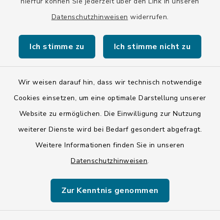
hierfür können Sie jederzeit über den Link in unseren
Datenschutzhinweisen
widerrufen.
Kontakt
Ich stimme zu
Ich stimme nicht zu
Barrierefreiheit
Datenschutz
Wir weisen darauf hin, dass wir technisch notwendige
Cookies einsetzen, um eine optimale Darstellung unserer
Impressum
Website zu ermöglichen. Die Einwilligung zur Nutzung
ISIS 12
weiterer Dienste wird bei Bedarf gesondert abgefragt.
Weitere Informationen finden Sie in unseren
Sitemap
Datenschutzhinweisen
.
Cookie-Einstellungen
Zur Kenntnis genommen