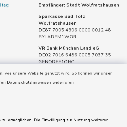
itag:
Empfänger: Stadt Wolfratshausen
Sparkasse Bad Tölz
Wolfratshausen
DE87 7005 4306 0000 0012 48
BYLADEM1WOR
VR Bank München Land eG
DE02 7016 6486 0005 7037 35
GENODEF1OHC
Raiffeisenbank Isar Loisachtal eG
en, wie unsere Website genutzt wird. So können wir unser
DE92 7016 9543 0001 0005 00
eren
Datenschutzhinweisen
widerrufen.
GENODEF1HHS
HypoVereinsbank
DE20 7002 0270 3630 1010 09
HYVEDEMMXXX
 zu ermöglichen. Die Einwilligung zur Nutzung weiterer