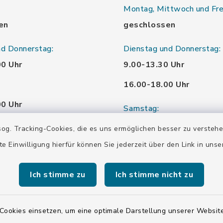
Montag, Mittwoch und Fre
en
geschlossen
nd Donnerstag:
Dienstag und Donnerstag:
00 Uhr
9.00-13.30 Uhr
16.00-18.00 Uhr
00 Uhr
Samstag:
00 Uhr
10.00-12.00 Uhr
og. Tracking-Cookies, die es uns ermöglichen besser zu versteh
te Einwilligung hierfür können Sie jederzeit über den Link in uns
00 Uhr
Ich stimme zu
Ich stimme nicht zu
00 Uhr
Cookies einsetzen, um eine optimale Darstellung unserer Website