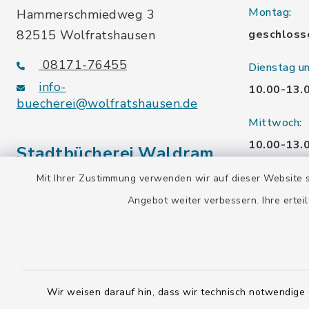
Montag:
Hammerschmiedweg 3
82515 Wolfratshausen
geschloss
08171-76455
Dienstag u
info-
10.00-13.
buecherei@wolfratshausen.de
Mittwoch:
10.00-13.
Stadtbücherei Waldram
15.00-19.
Mit Ihrer Zustimmung verwenden wir auf dieser Website s
Kardinal-Wendel-Str. 96
Angebot weiter verbessern. Ihre erteil
Freitag:
82515 Wolfratshausen
10.00-18.
08171-216677
info-
Samstag:
buecherei@wolfratshausen.de
10.00-12.
Wir weisen darauf hin, dass wir technisch notwendige 