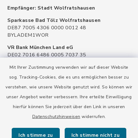
Empfänger: Stadt Wolfratshausen
Sparkasse Bad Tölz Wolfratshausen
DE87 7005 4306 0000 0012 48
BYLADEM1WOR
VR Bank München Land eG
DE02 7016 6486 0005 7037 35
GENODEF1OHC
Mit Ihrer Zustimmung verwenden wir auf dieser Website
Raiffeisenbank Isar Loisachtal eG
sog. Tracking-Cookies, die es uns ermöglichen besser zu
DE92 7016 9543 0001 0005 00
verstehen, wie unsere Website genutzt wird. So können wir
GENODEF1HHS
unser Angebot weiter verbessern. Ihre erteilte Einwilligung
HypoVereinsbank
hierfür können Sie jederzeit über den Link in unseren
DE20 7002 0270 3630 1010 09
HYVEDEMMXXX
Datenschutzhinweisen
widerrufen.
Ich stimme zu
Ich stimme nicht zu