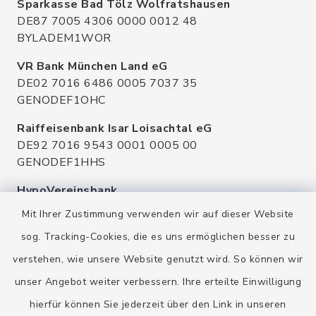
Sparkasse Bad Tölz Wolfratshausen
DE87 7005 4306 0000 0012 48
BYLADEM1WOR
VR Bank München Land eG
DE02 7016 6486 0005 7037 35
GENODEF1OHC
Raiffeisenbank Isar Loisachtal eG
DE92 7016 9543 0001 0005 00
GENODEF1HHS
HypoVereinsbank
DE20 7002 0270 3630 1010 09
Mit Ihrer Zustimmung verwenden wir auf dieser Website
HYVEDEMMXXX
sog. Tracking-Cookies, die es uns ermöglichen besser zu
verstehen, wie unsere Website genutzt wird. So können wir
unser Angebot weiter verbessern. Ihre erteilte Einwilligung
hierfür können Sie jederzeit über den Link in unseren