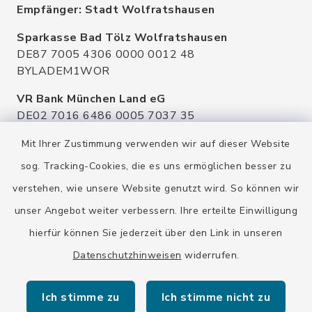
Empfänger: Stadt Wolfratshausen
Sparkasse Bad Tölz Wolfratshausen
DE87 7005 4306 0000 0012 48
BYLADEM1WOR
VR Bank München Land eG
DE02 7016 6486 0005 7037 35
GENODEF1OHC
Mit Ihrer Zustimmung verwenden wir auf dieser Website
Raiffeisenbank Isar Loisachtal eG
sog. Tracking-Cookies, die es uns ermöglichen besser zu
DE92 7016 9543 0001 0005 00
verstehen, wie unsere Website genutzt wird. So können wir
GENODEF1HHS
unser Angebot weiter verbessern. Ihre erteilte Einwilligung
HypoVereinsbank
hierfür können Sie jederzeit über den Link in unseren
DE20 7002 0270 3630 1010 09
HYVEDEMMXXX
Datenschutzhinweisen
widerrufen.
Ich stimme zu
Ich stimme nicht zu