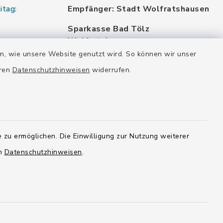
itag:
Empfänger: Stadt Wolfratshausen
Sparkasse Bad Tölz
Wolfratshausen
DE87 7005 4306 0000 0012 48
en, wie unsere Website genutzt wird. So können wir unser
BYLADEM1WOR
eren
Datenschutzhinweisen
widerrufen.
VR Bank München Land eG
DE02 7016 6486 0005 7037 35
GENODEF1OHC
Raiffeisenbank Isar Loisachtal eG
 zu ermöglichen. Die Einwilligung zur Nutzung weiterer
DE92 7016 9543 0001 0005 00
GENODEF1HHS
en
Datenschutzhinweisen
.
HypoVereinsbank
DE20 7002 0270 3630 1010 09
HYVEDEMMXXX