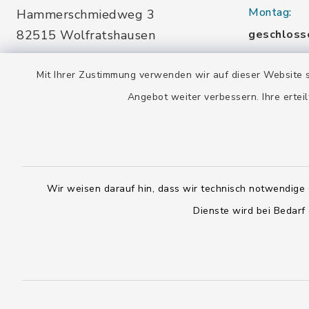
Montag:
Hammerschmiedweg 3
82515 Wolfratshausen
geschloss
08171-76455
Dienstag u
Mit Ihrer Zustimmung verwenden wir auf dieser Website s
info-
10.00-13.
Angebot weiter verbessern. Ihre erteil
buecherei@wolfratshausen.de
Mittwoch:
10.00-13.
Stadtbücherei Waldram
15.00-19.
Kardinal-Wendel-Str. 96
Wir weisen darauf hin, dass wir technisch notwendige 
Freitag:
82515 Wolfratshausen
Dienste wird bei Bedarf
10.00-18.
08171-216677
info-
Samstag:
buecherei@wolfratshausen.de
10.00-12.