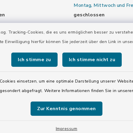
Montag, Mittwoch und Fre
en
geschlossen
nd Donnerstag:
Dienstag und Donnerstag:
og. Tracking-Cookies, die es uns ermöglichen besser zu versteh
00 Uhr
9.00-13.30 Uhr
te Einwilligung hierfür können Sie jederzeit über den Link in uns
16.00-18.00 Uhr
Ich stimme zu
Ich stimme nicht zu
00 Uhr
Samstag:
00 Uhr
10.00-12.00 Uhr
Cookies einsetzen, um eine optimale Darstellung unserer Website
 gesondert abgefragt. Weitere Informationen finden Sie in unser
00 Uhr
Zur Kenntnis genommen
00 Uhr
Impressum