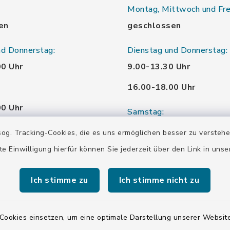
Montag, Mittwoch und Fre
en
geschlossen
nd Donnerstag:
Dienstag und Donnerstag:
00 Uhr
9.00-13.30 Uhr
16.00-18.00 Uhr
00 Uhr
Samstag:
00 Uhr
10.00-12.00 Uhr
og. Tracking-Cookies, die es uns ermöglichen besser zu versteh
te Einwilligung hierfür können Sie jederzeit über den Link in uns
00 Uhr
Ich stimme zu
Ich stimme nicht zu
00 Uhr
Cookies einsetzen, um eine optimale Darstellung unserer Website