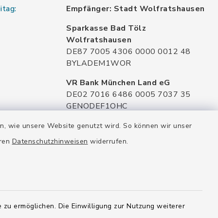
itag:
Empfänger: Stadt Wolfratshausen
Sparkasse Bad Tölz
Wolfratshausen
DE87 7005 4306 0000 0012 48
BYLADEM1WOR
VR Bank München Land eG
DE02 7016 6486 0005 7037 35
GENODEF1OHC
Raiffeisenbank Isar Loisachtal eG
en, wie unsere Website genutzt wird. So können wir unser
DE92 7016 9543 0001 0005 00
eren
Datenschutzhinweisen
widerrufen.
GENODEF1HHS
HypoVereinsbank
DE20 7002 0270 3630 1010 09
HYVEDEMMXXX
 zu ermöglichen. Die Einwilligung zur Nutzung weiterer