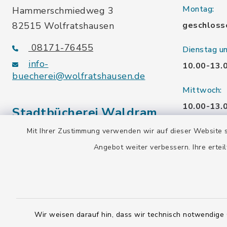
Montag:
Hammerschmiedweg 3
82515 Wolfratshausen
geschloss
08171-76455
Dienstag u
info-
10.00-13.
buecherei@wolfratshausen.de
Mittwoch:
10.00-13.
Stadtbücherei Waldram
15.00-19.
Mit Ihrer Zustimmung verwenden wir auf dieser Website s
Kardinal-Wendel-Str. 96
Angebot weiter verbessern. Ihre erteil
Freitag:
82515 Wolfratshausen
10.00-18.
08171-216677
info-
Samstag:
buecherei@wolfratshausen.de
10.00-12.
Wir weisen darauf hin, dass wir technisch notwendige 