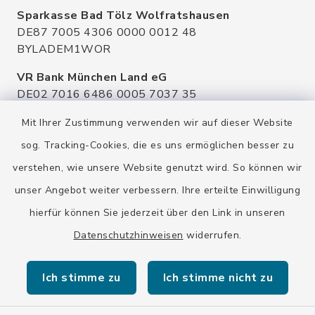
Sparkasse Bad Tölz Wolfratshausen
DE87 7005 4306 0000 0012 48
BYLADEM1WOR
VR Bank München Land eG
DE02 7016 6486 0005 7037 35
GENODEF1OHC
Mit Ihrer Zustimmung verwenden wir auf dieser Website
Raiffeisenbank Isar Loisachtal eG
sog. Tracking-Cookies, die es uns ermöglichen besser zu
DE92 7016 9543 0001 0005 00
verstehen, wie unsere Website genutzt wird. So können wir
GENODEF1HHS
unser Angebot weiter verbessern. Ihre erteilte Einwilligung
HypoVereinsbank
hierfür können Sie jederzeit über den Link in unseren
DE20 7002 0270 3630 1010 09
HYVEDEMMXXX
Datenschutzhinweisen
widerrufen.
Ich stimme zu
Ich stimme nicht zu