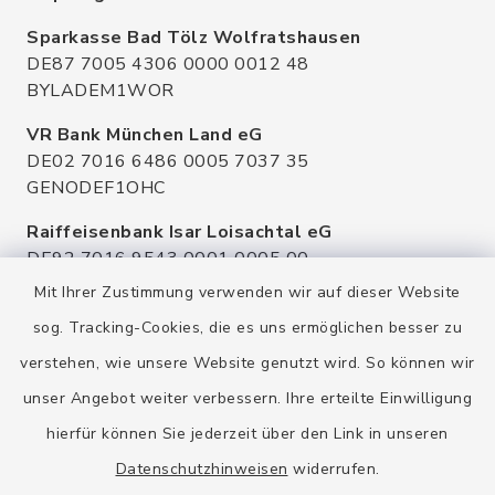
Sparkasse Bad Tölz Wolfratshausen
DE87 7005 4306 0000 0012 48
BYLADEM1WOR
VR Bank München Land eG
DE02 7016 6486 0005 7037 35
GENODEF1OHC
Raiffeisenbank Isar Loisachtal eG
DE92 7016 9543 0001 0005 00
GENODEF1HHS
Mit Ihrer Zustimmung verwenden wir auf dieser Website
HypoVereinsbank
sog. Tracking-Cookies, die es uns ermöglichen besser zu
DE20 7002 0270 3630 1010 09
verstehen, wie unsere Website genutzt wird. So können wir
HYVEDEMMXXX
unser Angebot weiter verbessern. Ihre erteilte Einwilligung
hierfür können Sie jederzeit über den Link in unseren
Datenschutzhinweisen
widerrufen.