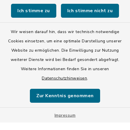
Ich stimme zu
Ich stimme nicht zu
Kontakt
Wir weisen darauf hin, dass wir technisch notwendige
Barrierefreiheit
Cookies einsetzen, um eine optimale Darstellung unserer
Datenschutz
Website zu ermöglichen. Die Einwilligung zur Nutzung
weiterer Dienste wird bei Bedarf gesondert abgefragt.
Impressum
Weitere Informationen finden Sie in unseren
ISIS 12
Datenschutzhinweisen
.
Sitemap
Zur Kenntnis genommen
Cookie-Einstellungen
Impressum