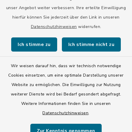
GENODEF1HHS
unser Angebot weiter verbessern. Ihre erteilte Einwilligung
HypoVereinsbank
hierfür können Sie jederzeit über den Link in unseren
DE20 7002 0270 3630 1010 09
HYVEDEMMXXX
Datenschutzhinweisen
widerrufen.
Ich stimme zu
Ich stimme nicht zu
Wir weisen darauf hin, dass wir technisch notwendige
Kontakt
Cookies einsetzen, um eine optimale Darstellung unserer
Website zu ermöglichen. Die Einwilligung zur Nutzung
Barrierefreiheit
weiterer Dienste wird bei Bedarf gesondert abgefragt.
Weitere Informationen finden Sie in unseren
Datenschutz
Datenschutzhinweisen
.
Impressum
Zur Kenntnis genommen