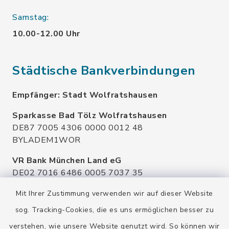
Samstag:
10.00-12.00 Uhr
Städtische Bankverbindungen
Empfänger: Stadt Wolfratshausen
Sparkasse Bad Tölz Wolfratshausen
DE87 7005 4306 0000 0012 48
BYLADEM1WOR
VR Bank München Land eG
DE02 7016 6486 0005 7037 35
GENODEF1OHC
Mit Ihrer Zustimmung verwenden wir auf dieser Website
Raiffeisenbank Isar Loisachtal eG
sog. Tracking-Cookies, die es uns ermöglichen besser zu
DE92 7016 9543 0001 0005 00
verstehen, wie unsere Website genutzt wird. So können wir