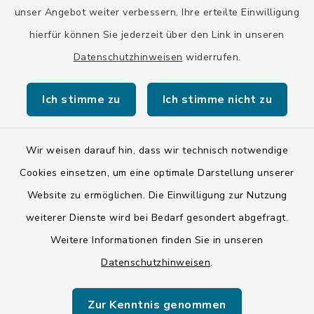
DE20 7002 0270 3630 1010 09
unser Angebot weiter verbessern. Ihre erteilte Einwilligung
HYVEDEMMXXX
hierfür können Sie jederzeit über den Link in unseren
Datenschutzhinweisen
widerrufen.
Ich stimme zu
Ich stimme nicht zu
Kontakt
Wir weisen darauf hin, dass wir technisch notwendige
Barrierefreiheit
Cookies einsetzen, um eine optimale Darstellung unserer
Website zu ermöglichen. Die Einwilligung zur Nutzung
Datenschutz
weiterer Dienste wird bei Bedarf gesondert abgefragt.
Weitere Informationen finden Sie in unseren
Impressum
Datenschutzhinweisen
.
ISIS 12
Zur Kenntnis genommen