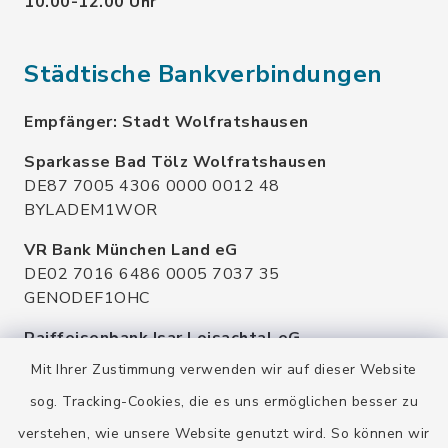
10.00-12.00 Uhr
Städtische Bankverbindungen
Empfänger: Stadt Wolfratshausen
Sparkasse Bad Tölz Wolfratshausen
DE87 7005 4306 0000 0012 48
BYLADEM1WOR
VR Bank München Land eG
DE02 7016 6486 0005 7037 35
GENODEF1OHC
Raiffeisenbank Isar Loisachtal eG
DE92 7016 9543 0001 0005 00
Mit Ihrer Zustimmung verwenden wir auf dieser Website
GENODEF1HHS
sog. Tracking-Cookies, die es uns ermöglichen besser zu
HypoVereinsbank
verstehen, wie unsere Website genutzt wird. So können wir