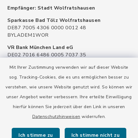
Empfänger: Stadt Wolfratshausen
Sparkasse Bad Tölz Wolfratshausen
DE87 7005 4306 0000 0012 48
BYLADEM1WOR
VR Bank München Land eG
DE02 7016 6486 0005 7037 35
GENODEF1OHC
Mit Ihrer Zustimmung verwenden wir auf dieser Website
Raiffeisenbank Isar Loisachtal eG
sog. Tracking-Cookies, die es uns ermöglichen besser zu
DE92 7016 9543 0001 0005 00
verstehen, wie unsere Website genutzt wird. So können wir
GENODEF1HHS
unser Angebot weiter verbessern. Ihre erteilte Einwilligung
HypoVereinsbank
hierfür können Sie jederzeit über den Link in unseren
DE20 7002 0270 3630 1010 09
HYVEDEMMXXX
Datenschutzhinweisen
widerrufen.
Ich stimme zu
Ich stimme nicht zu