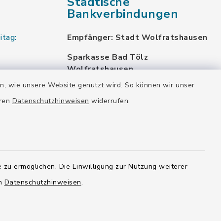
Städtische
Bankverbindungen
itag:
Empfänger: Stadt Wolfratshausen
Sparkasse Bad Tölz
Wolfratshausen
DE87 7005 4306 0000 0012 48
en, wie unsere Website genutzt wird. So können wir unser
BYLADEM1WOR
eren
Datenschutzhinweisen
widerrufen.
VR Bank München Land eG
DE02 7016 6486 0005 7037 35
GENODEF1OHC
Raiffeisenbank Isar Loisachtal eG
 zu ermöglichen. Die Einwilligung zur Nutzung weiterer
DE92 7016 9543 0001 0005 00
GENODEF1HHS
en
Datenschutzhinweisen
.
HypoVereinsbank
DE20 7002 0270 3630 1010 09