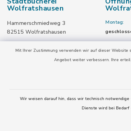
Stadtbücherei
Öffnun
Wolfratshausen
Wolfra
Montag:
Hammerschmiedweg 3
82515 Wolfratshausen
geschloss
08171-76455
Dienstag u
Mit Ihrer Zustimmung verwenden wir auf dieser Website s
info-
10.00-13.
Angebot weiter verbessern. Ihre erteil
buecherei@wolfratshausen.de
Mittwoch:
10.00-13.
Stadtbücherei Waldram
15.00-19.
Kardinal-Wendel-Str. 96
Wir weisen darauf hin, dass wir technisch notwendige 
Freitag:
82515 Wolfratshausen
Dienste wird bei Bedarf
10.00-18.
08171-216677
info-
Samstag: