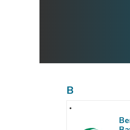
B
Be
Ba