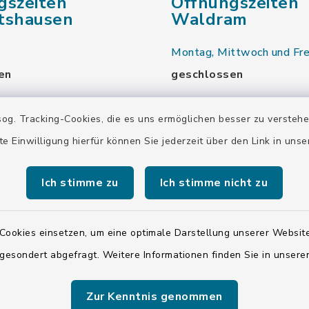
gszeiten
Öffnungszeiten
tshausen
Waldram
Montag, Mittwoch und Fre
en
geschlossen
nd Donnerstag:
Dienstag und Donnerstag:
og. Tracking-Cookies, die es uns ermöglichen besser zu versteh
00 Uhr
9.00-13.30 Uhr
te Einwilligung hierfür können Sie jederzeit über den Link in uns
16.00-18.00 Uhr
Ich stimme zu
Ich stimme nicht zu
00 Uhr
Samstag:
00 Uhr
10.00-12.00 Uhr
Cookies einsetzen, um eine optimale Darstellung unserer Website
 gesondert abgefragt. Weitere Informationen finden Sie in unser
00 Uhr
Zur Kenntnis genommen