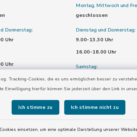
Montag, Mittwoch und Fre
en
geschlossen
nd Donnerstag:
Dienstag und Donnerstag:
00 Uhr
9.00-13.30 Uhr
16.00-18.00 Uhr
00 Uhr
Samstag:
00 Uhr
10.00-12.00 Uhr
og. Tracking-Cookies, die es uns ermöglichen besser zu versteh
te Einwilligung hierfür können Sie jederzeit über den Link in uns
00 Uhr
Ich stimme zu
Ich stimme nicht zu
00 Uhr
Cookies einsetzen, um eine optimale Darstellung unserer Website