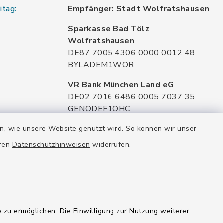
itag:
Empfänger: Stadt Wolfratshausen
Sparkasse Bad Tölz
Wolfratshausen
DE87 7005 4306 0000 0012 48
BYLADEM1WOR
VR Bank München Land eG
DE02 7016 6486 0005 7037 35
GENODEF1OHC
Raiffeisenbank Isar Loisachtal eG
en, wie unsere Website genutzt wird. So können wir unser
DE92 7016 9543 0001 0005 00
eren
Datenschutzhinweisen
widerrufen.
GENODEF1HHS
HypoVereinsbank
DE20 7002 0270 3630 1010 09
HYVEDEMMXXX
 zu ermöglichen. Die Einwilligung zur Nutzung weiterer