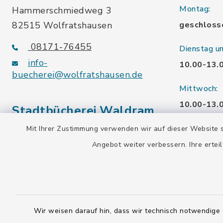
Montag:
Hammerschmiedweg 3
82515 Wolfratshausen
geschloss
08171-76455
Dienstag u
info-
10.00-13.
buecherei@wolfratshausen.de
Mittwoch:
10.00-13.
Stadtbücherei Waldram
15.00-19.
Mit Ihrer Zustimmung verwenden wir auf dieser Website s
Kardinal-Wendel-Str. 96
Angebot weiter verbessern. Ihre erteil
Freitag:
82515 Wolfratshausen
10.00-18.
08171-216677
info-
Samstag:
buecherei@wolfratshausen.de
10.00-12.
Wir weisen darauf hin, dass wir technisch notwendige 