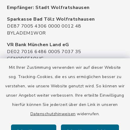
Empfänger: Stadt Wolfratshausen
Sparkasse Bad Tölz Wolfratshausen
DE87 7005 4306 0000 0012 48
BYLADEM1WOR
VR Bank München Land eG
DE02 7016 6486 0005 7037 35
GENODEF1OHC
Mit Ihrer Zustimmung verwenden wir auf dieser Website
Raiffeisenbank Isar Loisachtal eG
DE92 7016 9543 0001 0005 00
sog. Tracking-Cookies, die es uns ermöglichen besser zu
GENODEF1HHS
verstehen, wie unsere Website genutzt wird. So können wir
HypoVereinsbank
unser Angebot weiter verbessern. Ihre erteilte Einwilligung
DE20 7002 0270 3630 1010 09
hierfür können Sie jederzeit über den Link in unseren
HYVEDEMMXXX
Datenschutzhinweisen
widerrufen.