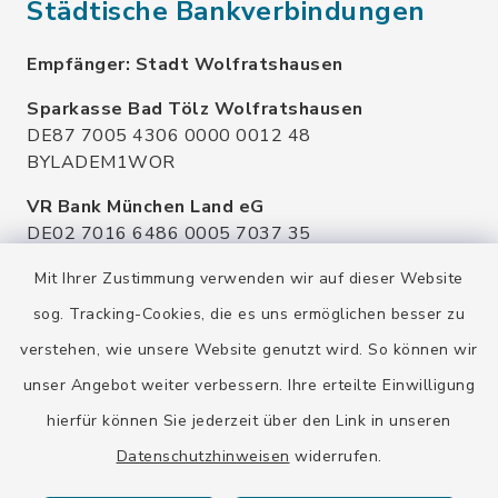
Städtische Bankverbindungen
Empfänger: Stadt Wolfratshausen
Sparkasse Bad Tölz Wolfratshausen
DE87 7005 4306 0000 0012 48
BYLADEM1WOR
VR Bank München Land eG
DE02 7016 6486 0005 7037 35
GENODEF1OHC
Mit Ihrer Zustimmung verwenden wir auf dieser Website
Raiffeisenbank Isar Loisachtal eG
sog. Tracking-Cookies, die es uns ermöglichen besser zu
DE92 7016 9543 0001 0005 00
verstehen, wie unsere Website genutzt wird. So können wir
GENODEF1HHS
unser Angebot weiter verbessern. Ihre erteilte Einwilligung
HypoVereinsbank
hierfür können Sie jederzeit über den Link in unseren
DE20 7002 0270 3630 1010 09
HYVEDEMMXXX
Datenschutzhinweisen
widerrufen.