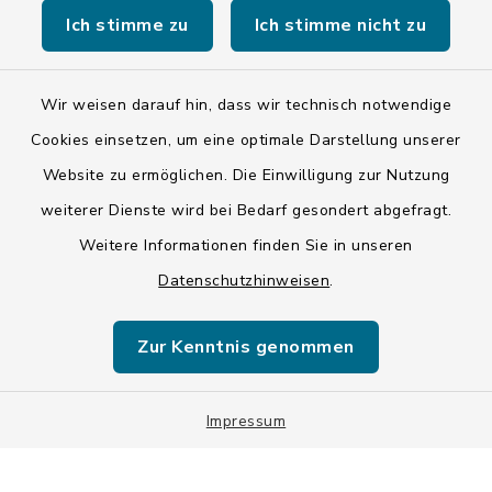
Ich stimme zu
Ich stimme nicht zu
Wir weisen darauf hin, dass wir technisch notwendige
Kontakt
Cookies einsetzen, um eine optimale Darstellung unserer
Website zu ermöglichen. Die Einwilligung zur Nutzung
Barrierefreiheit
weiterer Dienste wird bei Bedarf gesondert abgefragt.
Weitere Informationen finden Sie in unseren
Datenschutz
Datenschutzhinweisen
.
Impressum
Zur Kenntnis genommen
ISIS 12
Sitemap
Impressum
Cookie-Einstellungen