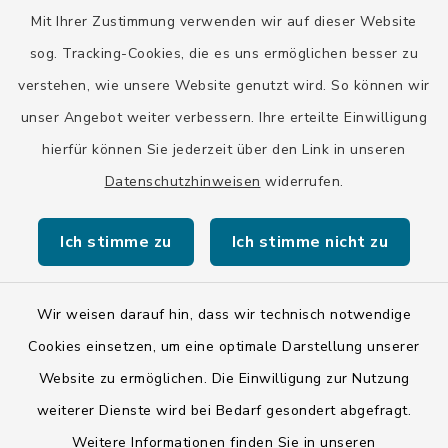
GENODEF1OHC
Mit Ihrer Zustimmung verwenden wir auf dieser Website
Raiffeisenbank Isar Loisachtal eG
sog. Tracking-Cookies, die es uns ermöglichen besser zu
DE92 7016 9543 0001 0005 00
verstehen, wie unsere Website genutzt wird. So können wir
GENODEF1HHS
unser Angebot weiter verbessern. Ihre erteilte Einwilligung
HypoVereinsbank
hierfür können Sie jederzeit über den Link in unseren
DE20 7002 0270 3630 1010 09
HYVEDEMMXXX
Datenschutzhinweisen
widerrufen.
Ich stimme zu
Ich stimme nicht zu
Wir weisen darauf hin, dass wir technisch notwendige
Kontakt
Cookies einsetzen, um eine optimale Darstellung unserer
Website zu ermöglichen. Die Einwilligung zur Nutzung
Barrierefreiheit
weiterer Dienste wird bei Bedarf gesondert abgefragt.
Weitere Informationen finden Sie in unseren