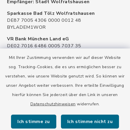
Empfänger: Stadt Wolfratshausen
Sparkasse Bad Tölz Wolfratshausen
DE87 7005 4306 0000 0012 48
BYLADEM1WOR
VR Bank München Land eG
DE02 7016 6486 0005 7037 35
GENODEF1OHC
Mit Ihrer Zustimmung verwenden wir auf dieser Website
Raiffeisenbank Isar Loisachtal eG
sog. Tracking-Cookies, die es uns ermöglichen besser zu
DE92 7016 9543 0001 0005 00
verstehen, wie unsere Website genutzt wird. So können wir
GENODEF1HHS
unser Angebot weiter verbessern. Ihre erteilte Einwilligung
HypoVereinsbank
hierfür können Sie jederzeit über den Link in unseren
DE20 7002 0270 3630 1010 09
HYVEDEMMXXX
Datenschutzhinweisen
widerrufen.
Ich stimme zu
Ich stimme nicht zu