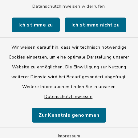
HYVEDEMMXXX
Datenschutzhinweisen
widerrufen.
Ich stimme zu
Ich stimme nicht zu
Wir weisen darauf hin, dass wir technisch notwendige
Kontakt
Cookies einsetzen, um eine optimale Darstellung unserer
Website zu ermöglichen. Die Einwilligung zur Nutzung
Barrierefreiheit
weiterer Dienste wird bei Bedarf gesondert abgefragt.
Weitere Informationen finden Sie in unseren
Datenschutz
Datenschutzhinweisen
.
Impressum
Zur Kenntnis genommen
ISIS 12
Impressum
Sitemap