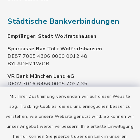
Städtische Bankverbindungen
Empfänger: Stadt Wolfratshausen
Sparkasse Bad Tölz Wolfratshausen
DE87 7005 4306 0000 0012 48
BYLADEM1WOR
VR Bank München Land eG
DE02 7016 6486 0005 7037 35
GENODEF1OHC
Mit Ihrer Zustimmung verwenden wir auf dieser Website
Raiffeisenbank Isar Loisachtal eG
sog. Tracking-Cookies, die es uns ermöglichen besser zu
DE92 7016 9543 0001 0005 00
verstehen, wie unsere Website genutzt wird. So können wir
GENODEF1HHS
unser Angebot weiter verbessern. Ihre erteilte Einwilligung
HypoVereinsbank
hierfür können Sie jederzeit über den Link in unseren
DE20 7002 0270 3630 1010 09