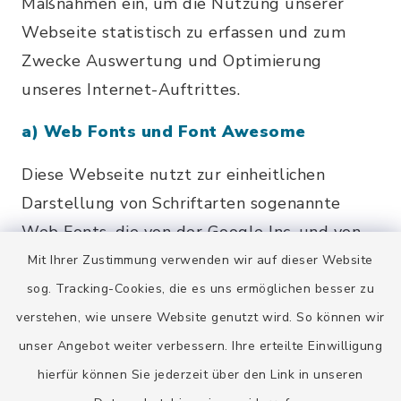
Maßnahmen ein, um die Nutzung unserer
Webseite statistisch zu erfassen und zum
Zwecke Auswertung und Optimierung
unseres Internet-Auftrittes.
a) Web Fonts und Font Awesome
Diese Webseite nutzt zur einheitlichen
Darstellung von Schriftarten sogenannte
Web Fonts, die von der Google Inc. und von
Fonticons bereitgestellt werden. Die Web
Mit Ihrer Zustimmung verwenden wir auf dieser Website
Fonts sind lokal auf dem Server der inixmedia
sog. Tracking-Cookies, die es uns ermöglichen besser zu
GmbH, Liesenhörnweg 13, 24222
verstehen, wie unsere Website genutzt wird. So können wir
Schwentinental installiert. Beim Aufruf
unser Angebot weiter verbessern. Ihre erteilte Einwilligung
unserer Webseite lädt Ihr Browser die
hierfür können Sie jederzeit über den Link in unseren