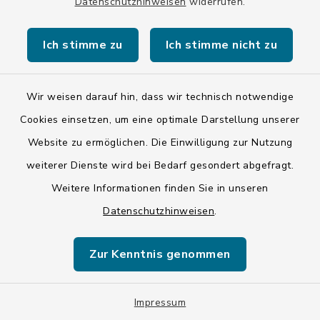
benötigten Web Fonts von dem Server der
Datenschutzhinweisen
widerrufen.
inixmedia GmbH und nicht von Google oder
Ich stimme zu
Ich stimme nicht zu
Fonticons in ihren Browsercache, um Texte
und Schriftarten korrekt anzuzeigen und um
eine schnelle Abrufbarkeit unserer
Wir weisen darauf hin, dass wir technisch notwendige
Seiteninhalte zu fördern. Die Nutzung dieser
Cookies einsetzen, um eine optimale Darstellung unserer
Web Fonts erfolgt im berechtigten Interesse
Website zu ermöglichen. Die Einwilligung zur Nutzung
nach Art. 6 Abs. 1 lit. e DSGVO mit dem
weiterer Dienste wird bei Bedarf gesondert abgefragt.
Zweck einer einheitlichen und ansprechenden
Weitere Informationen finden Sie in unseren
Darstellung unserer Webseiten sowie deren
Datenschutzhinweisen
.
schneller Abrufbarkeit.
Zur Kenntnis genommen
Sollte Ihr Browser die Anzeige von Web
Fonts nicht unterstützen, wird eine
Impressum
Standardschrift von Ihrem Computer genutzt.