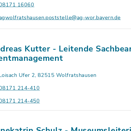
08171 16060
agwolfratshausen.poststelle@ag-wor.bayern.de
dreas Kutter - Leitende Sachbea
entmanagement
Loisach Ufer 2, 82515 Wolfratshausen
08171 214-410
08171 214-450
nekatrin Schulz - Museumsleiter