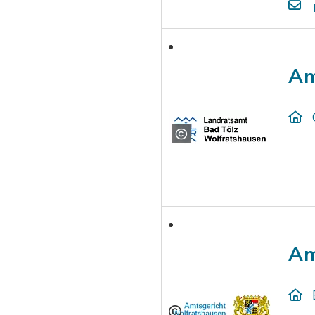
Am
Am