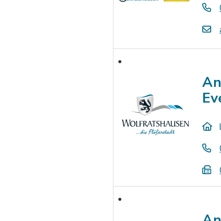
An
Ev
An