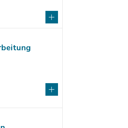
rbeitung
in