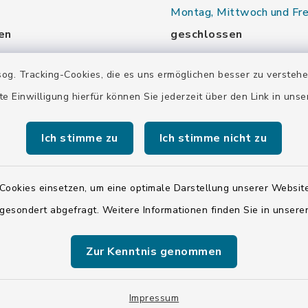
Montag, Mittwoch und Fre
en
geschlossen
nd Donnerstag:
Dienstag und Donnerstag:
og. Tracking-Cookies, die es uns ermöglichen besser zu versteh
00 Uhr
9.00-13.30 Uhr
te Einwilligung hierfür können Sie jederzeit über den Link in uns
16.00-18.00 Uhr
Ich stimme zu
Ich stimme nicht zu
00 Uhr
Samstag:
00 Uhr
10.00-12.00 Uhr
Cookies einsetzen, um eine optimale Darstellung unserer Website
 gesondert abgefragt. Weitere Informationen finden Sie in unser
00 Uhr
Zur Kenntnis genommen
00 Uhr
Impressum