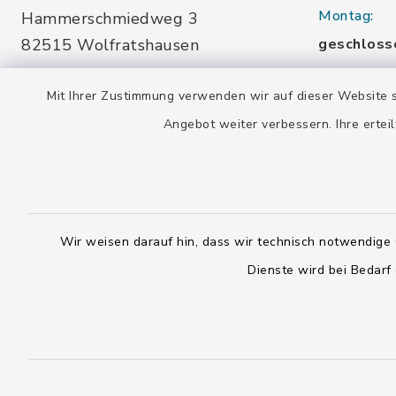
Montag:
Hammerschmiedweg 3
82515 Wolfratshausen
geschloss
08171-76455
Dienstag u
Mit Ihrer Zustimmung verwenden wir auf dieser Website s
info-
10.00-13.
Angebot weiter verbessern. Ihre erteil
buecherei@wolfratshausen.de
Mittwoch:
10.00-13.
Stadtbücherei Waldram
15.00-19.
Kardinal-Wendel-Str. 96
Wir weisen darauf hin, dass wir technisch notwendige 
Freitag:
82515 Wolfratshausen
Dienste wird bei Bedarf
10.00-18.
08171-216677
info-
Samstag:
buecherei@wolfratshausen.de
10.00-12.