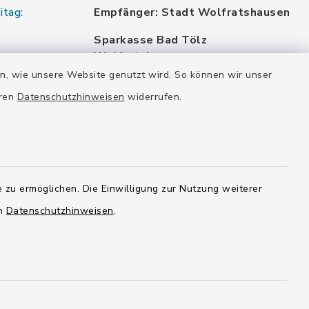
itag:
Empfänger: Stadt Wolfratshausen
Sparkasse Bad Tölz
Wolfratshausen
DE87 7005 4306 0000 0012 48
en, wie unsere Website genutzt wird. So können wir unser
BYLADEM1WOR
eren
Datenschutzhinweisen
widerrufen.
VR Bank München Land eG
DE02 7016 6486 0005 7037 35
GENODEF1OHC
Raiffeisenbank Isar Loisachtal eG
 zu ermöglichen. Die Einwilligung zur Nutzung weiterer
DE92 7016 9543 0001 0005 00
GENODEF1HHS
en
Datenschutzhinweisen
.
HypoVereinsbank
DE20 7002 0270 3630 1010 09
HYVEDEMMXXX