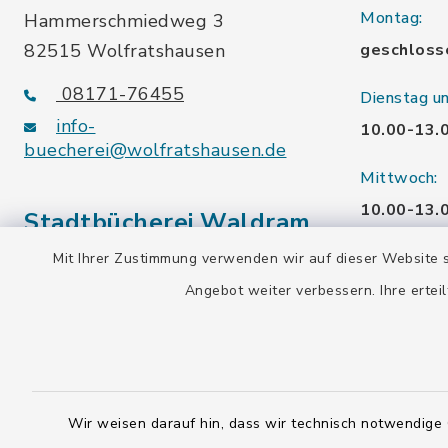
Montag:
Hammerschmiedweg 3
82515 Wolfratshausen
geschloss
08171-76455
Dienstag u
info-
10.00-13.
buecherei@wolfratshausen.de
Mittwoch:
10.00-13.
Stadtbücherei Waldram
15.00-19.
Mit Ihrer Zustimmung verwenden wir auf dieser Website s
Kardinal-Wendel-Str. 96
Angebot weiter verbessern. Ihre erteil
Freitag:
82515 Wolfratshausen
10.00-18.
08171-216677
info-
Samstag:
buecherei@wolfratshausen.de
10.00-12.
Wir weisen darauf hin, dass wir technisch notwendige 