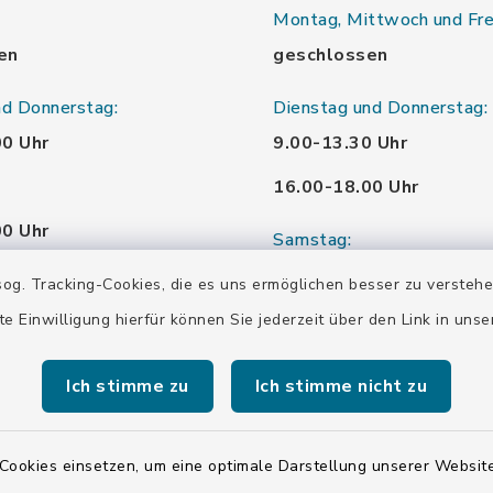
Montag, Mittwoch und Fre
en
geschlossen
nd Donnerstag:
Dienstag und Donnerstag:
00 Uhr
9.00-13.30 Uhr
16.00-18.00 Uhr
00 Uhr
Samstag:
00 Uhr
10.00-12.00 Uhr
og. Tracking-Cookies, die es uns ermöglichen besser zu versteh
te Einwilligung hierfür können Sie jederzeit über den Link in uns
00 Uhr
Ich stimme zu
Ich stimme nicht zu
00 Uhr
Cookies einsetzen, um eine optimale Darstellung unserer Website