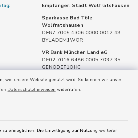
itag:
Empfänger: Stadt Wolfratshausen
Sparkasse Bad Tölz
Wolfratshausen
DE87 7005 4306 0000 0012 48
BYLADEM1WOR
VR Bank München Land eG
DE02 7016 6486 0005 7037 35
GENODEF1OHC
Raiffeisenbank Isar Loisachtal eG
en, wie unsere Website genutzt wird. So können wir unser
DE92 7016 9543 0001 0005 00
eren
Datenschutzhinweisen
widerrufen.
GENODEF1HHS
HypoVereinsbank
DE20 7002 0270 3630 1010 09
HYVEDEMMXXX
 zu ermöglichen. Die Einwilligung zur Nutzung weiterer