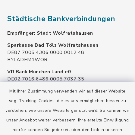
Städtische Bankverbindungen
Empfänger: Stadt Wolfratshausen
Sparkasse Bad Tölz Wolfratshausen
DE87 7005 4306 0000 0012 48
BYLADEM1WOR
VR Bank München Land eG
DE02 7016 6486 0005 7037 35
GENODEF1OHC
Mit Ihrer Zustimmung verwenden wir auf dieser Website
Raiffeisenbank Isar Loisachtal eG
sog. Tracking-Cookies, die es uns ermöglichen besser zu
DE92 7016 9543 0001 0005 00
verstehen, wie unsere Website genutzt wird. So können wir
GENODEF1HHS
unser Angebot weiter verbessern. Ihre erteilte Einwilligung
HypoVereinsbank
hierfür können Sie jederzeit über den Link in unseren
DE20 7002 0270 3630 1010 09