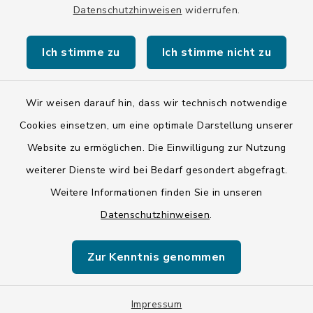
HYVEDEMMXXX
Datenschutzhinweisen
widerrufen.
Ich stimme zu
Ich stimme nicht zu
Wir weisen darauf hin, dass wir technisch notwendige
Kontakt
Cookies einsetzen, um eine optimale Darstellung unserer
Website zu ermöglichen. Die Einwilligung zur Nutzung
Barrierefreiheit
weiterer Dienste wird bei Bedarf gesondert abgefragt.
Weitere Informationen finden Sie in unseren
Datenschutz
Datenschutzhinweisen
.
Impressum
Zur Kenntnis genommen
ISIS 12
Sitemap
Impressum