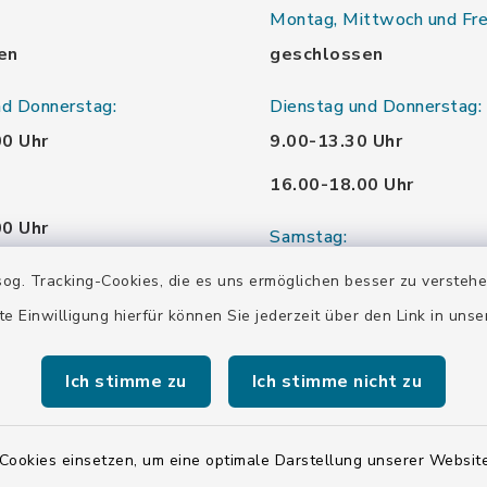
Montag, Mittwoch und Fre
en
geschlossen
nd Donnerstag:
Dienstag und Donnerstag:
00 Uhr
9.00-13.30 Uhr
16.00-18.00 Uhr
00 Uhr
Samstag:
00 Uhr
10.00-12.00 Uhr
og. Tracking-Cookies, die es uns ermöglichen besser zu versteh
te Einwilligung hierfür können Sie jederzeit über den Link in uns
00 Uhr
Ich stimme zu
Ich stimme nicht zu
00 Uhr
Cookies einsetzen, um eine optimale Darstellung unserer Website