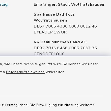
itag:
Empfänger: Stadt Wolfratshausen
Sparkasse Bad Tölz
Wolfratshausen
DE87 7005 4306 0000 0012 48
BYLADEM1WOR
VR Bank München Land eG
DE02 7016 6486 0005 7037 35
GENODEF1OHC
Raiffeisenbank Isar Loisachtal eG
en, wie unsere Website genutzt wird. So können wir unser
DE92 7016 9543 0001 0005 00
eren
Datenschutzhinweisen
widerrufen.
GENODEF1HHS
HypoVereinsbank
DE20 7002 0270 3630 1010 09
HYVEDEMMXXX
 zu ermöglichen. Die Einwilligung zur Nutzung weiterer