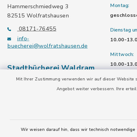
Montag:
Hammerschmiedweg 3
82515 Wolfratshausen
geschloss
08171-76455
Dienstag u
info-
10.00-13.
buecherei@wolfratshausen.de
Mittwoch:
10.00-13.
Stadtbücherei Waldram
15.00-19.
Mit Ihrer Zustimmung verwenden wir auf dieser Website s
Kardinal-Wendel-Str. 96
Angebot weiter verbessern. Ihre erteil
Freitag:
82515 Wolfratshausen
10.00-18.
08171-216677
info-
Samstag:
buecherei@wolfratshausen.de
10.00-12.
Wir weisen darauf hin, dass wir technisch notwendige 