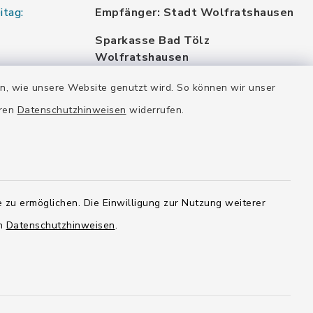
itag:
Empfänger: Stadt Wolfratshausen
Sparkasse Bad Tölz
Wolfratshausen
DE87 7005 4306 0000 0012 48
en, wie unsere Website genutzt wird. So können wir unser
BYLADEM1WOR
eren
Datenschutzhinweisen
widerrufen.
VR Bank München Land eG
DE02 7016 6486 0005 7037 35
GENODEF1OHC
Raiffeisenbank Isar Loisachtal eG
DE92 7016 9543 0001 0005 00
 zu ermöglichen. Die Einwilligung zur Nutzung weiterer
GENODEF1HHS
en
Datenschutzhinweisen
.
HypoVereinsbank
DE20 7002 0270 3630 1010 09
HYVEDEMMXXX