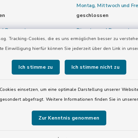
Montag, Mittwoch und Fre
en
geschlossen
nd Donnerstag:
Dienstag und Donnerstag:
og. Tracking-Cookies, die es uns ermöglichen besser zu versteh
00 Uhr
9.00-13.30 Uhr
te Einwilligung hierfür können Sie jederzeit über den Link in uns
16.00-18.00 Uhr
00 Uhr
Samstag:
Ich stimme zu
Ich stimme nicht zu
00 Uhr
10.00-12.00 Uhr
Cookies einsetzen, um eine optimale Darstellung unserer Website
 gesondert abgefragt. Weitere Informationen finden Sie in unser
00 Uhr
Zur Kenntnis genommen
00 Uhr