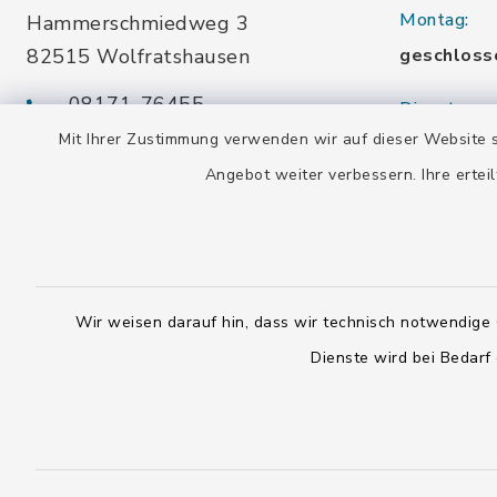
Montag:
Hammerschmiedweg 3
82515 Wolfratshausen
geschloss
08171-76455
Dienstag u
info-
Mit Ihrer Zustimmung verwenden wir auf dieser Website s
10.00-13.
buecherei@wolfratshausen.de
Angebot weiter verbessern. Ihre erteil
Mittwoch:
10.00-13.
Stadtbücherei Waldram
15.00-19.
Kardinal-Wendel-Str. 96
Wir weisen darauf hin, dass wir technisch notwendige 
Freitag:
82515 Wolfratshausen
Dienste wird bei Bedarf
10.00-18.
08171-216677
info-
Samstag:
buecherei@wolfratshausen.de
10.00-12.