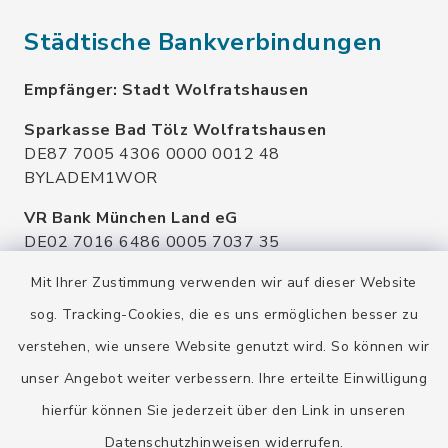
Städtische Bankverbindungen
Empfänger: Stadt Wolfratshausen
Sparkasse Bad Tölz Wolfratshausen
DE87 7005 4306 0000 0012 48
BYLADEM1WOR
VR Bank München Land eG
DE02 7016 6486 0005 7037 35
GENODEF1OHC
Mit Ihrer Zustimmung verwenden wir auf dieser Website
Raiffeisenbank Isar Loisachtal eG
sog. Tracking-Cookies, die es uns ermöglichen besser zu
DE92 7016 9543 0001 0005 00
verstehen, wie unsere Website genutzt wird. So können wir
GENODEF1HHS
unser Angebot weiter verbessern. Ihre erteilte Einwilligung
HypoVereinsbank
hierfür können Sie jederzeit über den Link in unseren
DE20 7002 0270 3630 1010 09
HYVEDEMMXXX
Datenschutzhinweisen
widerrufen.