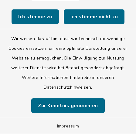
Ich stimme zu
Ich stimme nicht zu
Wir weisen darauf hin, dass wir technisch notwendige
Kontakt
Cookies einsetzen, um eine optimale Darstellung unserer
Website zu ermöglichen. Die Einwilligung zur Nutzung
Barrierefreiheit
weiterer Dienste wird bei Bedarf gesondert abgefragt.
Weitere Informationen finden Sie in unseren
Datenschutz
Datenschutzhinweisen
.
Impressum
Zur Kenntnis genommen
ISIS 12
Sitemap
Impressum